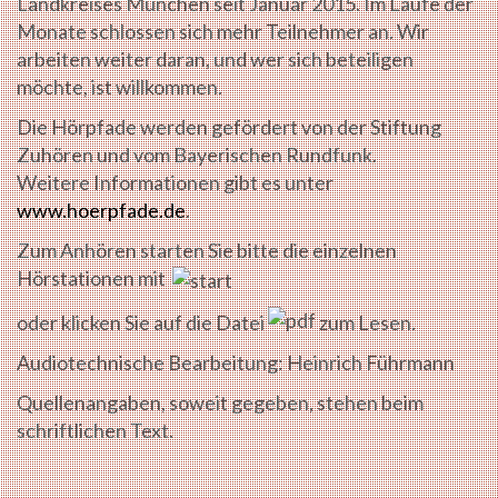
Landkreises München seit Januar 2015. Im Laufe der
Monate schlossen sich mehr Teilnehmer an. Wir
arbeiten weiter daran, und wer sich beteiligen
möchte, ist willkommen.
Die Hörpfade werden gefördert von der Stiftung
Zuhören und vom Bayerischen Rundfunk.
Weitere Informationen gibt es unter
www.hoerpfade.de
.
Zum Anhören starten Sie bitte die einzelnen
Hörstationen mit
oder klicken Sie auf die Datei
zum Lesen.
Audiotechnische Bearbeitung: Heinrich Führmann
Quellenangaben, soweit gegeben, stehen beim
schriftlichen Text.