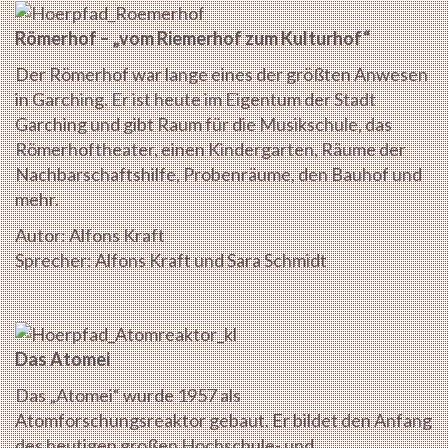
Römerhof – „vom Riemerhof zum Kulturhof“
Der Römerhof war lange eines der größten Anwesen
in Garching. Er ist heute im Eigentum der Stadt
Garching und gibt Raum für die Musikschule, das
Römerhoftheater, einen Kindergarten, Räume der
Nachbarschaftshilfe, Probenräume, den Bauhof und
mehr.
Autor: Alfons Kraft
Sprecher: Alfons Kraft und Sara Schmidt
Das Atomei
Das „Atomei“ wurde 1957 als
Atomforschungsreaktor gebaut. Er bildet den Anfang
des heutigen großen Hochschule- und