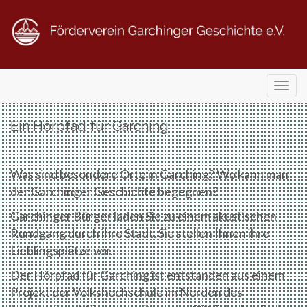
Primary
Skip
Förderverein Garchinger Geschichte e.V.
Menu
to
content
Ein Hörpfad für Garching
Was sind besondere Orte in Garching? Wo kann man
der Garchinger Geschichte begegnen?
Garchinger Bürger laden Sie zu einem akustischen
Rundgang durch ihre Stadt. Sie stellen Ihnen ihre
Lieblingsplätze vor.
Der Hörpfad für Garching ist entstanden aus einem
Projekt der Volkshochschule im Norden des