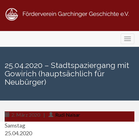
Primary
Skip
Förderverein Garchinger Geschichte e.V.
Menu
to
content
25.04.2020 – Stadtspaziergang mit
Gowirich (hauptsächlich für
Neubürger)
2. März 2020
|
Rudi Naisar
Samstag
25.04.2020