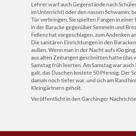
Lehrer warf auch Gegenstände nach Schülern, 
im Unterricht) oder den nassen Schwamm; be
Tür verbringen. Sie spielten Fangen in eine
in der Baracke gegenüber Semmeln und Brezen
Fellenz hat vorgeschlagen, zum Andenken an
Die sanitären Einrichtungen in den Baracken 
außen. Wenn man in der Nacht aufs Klo ging
aus alten Zeitungen geschnitten hatte (das w
Samstag früh leerten. Am Samstag war auch
galt, das Duschen kostete 50 Pfennig. Der 
damals noch tiefer war, und sich am Rand hi
Kleingärtnern geholt.
Veröffentlicht in den Garchinger Nachricht