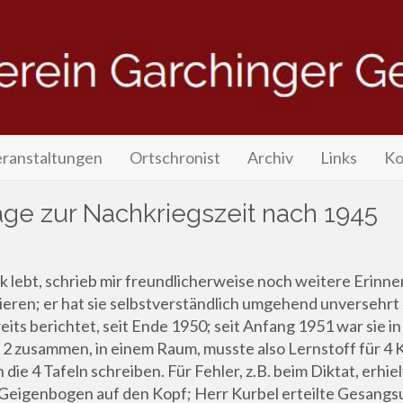
V.
ranstaltungen
Ortschronist
Archiv
Links
Ko
äge zur Nachkriegszeit nach 1945
k lebt, schrieb mir freundlicherweise noch weitere Erinne
ieren; er hat sie selbstverständlich umgehend unversehrt 
its berichtet, seit Ende 1950; seit Anfang 1951 war sie i
je 2 zusammen, in einem Raum, musste also Lernstoff für 4
 die 4 Tafeln schreiben. Für Fehler, z.B. beim Diktat, erhiel
 Geigenbogen auf den Kopf; Herr Kurbel erteilte Gesangsu