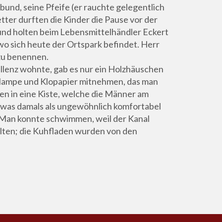
bund, seine Pfeife (er rauchte gelegentlich
ter durften die Kinder die Pause vor der
 und holten beim Lebensmittelhändler Eckert
wo sich heute der Ortspark befindet. Herr
 zu benennen.
ellenz wohnte, gab es nur ein Holzhäuschen
enlampe und Klopapier mitnehmen, das man
gen in eine Kiste, welche die Männer am
 was damals als ungewöhnlich komfortabel
 Man konnte schwimmen, weil der Kanal
ielten; die Kuhfladen wurden von den