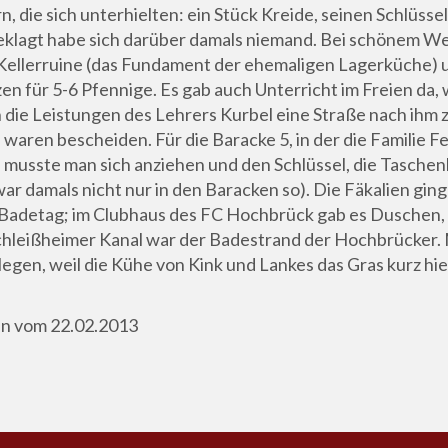
die sich unterhielten: ein Stück Kreide, seinen Schlüssel
klagt habe sich darüber damals niemand. Bei schönem Wet
r Kellerruine (das Fundament der ehemaligen Lagerküche)
 für 5-6 Pfennige. Es gab auch Unterricht im Freien da, 
 die Leistungen des Lehrers Kurbel eine Straße nach ihm
waren bescheiden. Für die Baracke 5, in der die Familie F
, musste man sich anziehen und den Schlüssel, die Tasch
ar damals nicht nur in den Baracken so). Die Fäkalien gin
 Badetag; im Clubhaus des FC Hochbrück gab es Duschen,
Schleißheimer Kanal war der Badestrand der Hochbrücker.
nlegen, weil die Kühe von Kink und Lankes das Gras kurz h
en vom 22.02.2013