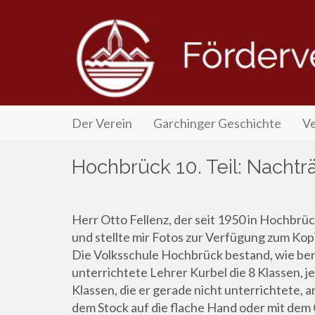
Primary
Skip
Förderverein Garchinger Geschichte e.
Der Verein
Garchinger Geschichte
Ve
Menu
to
content
Hochbrück 10. Teil: Nachtr
Herr Otto Fellenz, der seit 1950 in Hochbrüc
und stellte mir Fotos zur Verfügung zum Kop
Die Volksschule Hochbrück bestand, wie bere
unterrichtete Lehrer Kurbel die 8 Klassen, 
Klassen, die er gerade nicht unterrichtete, an
dem Stock auf die flache Hand oder mit dem